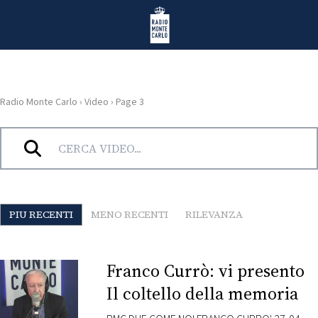
Vai al contenuto
Radio Monte Carlo
Radio Monte Carlo
›
Video
›
Page 3
HOME
Archivi:
Video
RADIO
WEB
PIU RECENTI
MENO RECENTI
RILEVANZA
RADIO
PLAYLIST
Franco Currò: vi presento
Il coltello della memoria
NEWS