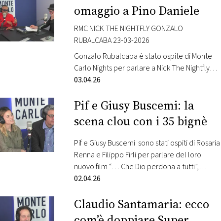
l’appuntamento con Le Iene presentano:
omaggio a Pino Daniele
Inside, lo spin-off ideato da Davide Parenti. La
puntata dal titolo “Colpevoli
RMC NICK THE NIGHTFLY GONZALO
davvero?”, condotta da Max Andreetta e
RUBALCABA 23-03-2026
scritta da Francesco Priano,…
Gonzalo Rubalcaba è stato ospite di Monte
Carlo Nights per parlare a Nick The Nightfly
del suo nuovo album “Gonzalo Plays Pino”.
03.04.26
Nel disco, Cuba incontra la musica di Pino
Pif e Giusy Buscemi: la
Daniele. Rubalcaba, il musicista originario de
L’Avana, tra i più celebrati pianisti jazz al
scena clou con i 35 bignè
mondo, rivisita alcuni brani iconici di Pino
Daniele. L’album comprende 11 brani…
Pif e Giusy Buscemi sono stati ospiti di Rosaria
Renna e Filippo Firli per parlare del loro
nuovo film “… Che Dio perdona a tutti”,
diretto e interpretato da Pif. Nel cast anche
02.04.26
Francesco Scianna, Carlos Hipólito, Maurizio
Claudio Santamaria: ecco
Marchetti, Domenico Centamore. Questa la
sinossi: Sicilia, oggi. Arturo è un agente
com’è doppiare Super