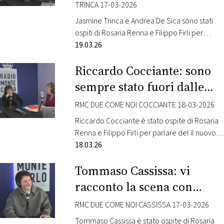
TRINCA 17-03-2026
Jasmine Trinca e Andrea De Sica sono stati
ospiti di Rosaria Renna e Filippo Firli per
parlare del loro nuovo film “Gli occhi degli
19.03.26
altri”, diretto da Andrea De Sica. Nel cast
Riccardo Cocciante: sono
anche Filippo Timi, Matteo Olivetti, Anna
Ferzetti, Rita Abela. Questa la sinossi: Nella
sempre stato fuori dalle
bellezza selvaggia di un’isola posseduta da
mode
un ricchissimo marchese, l’arrivo…
RMC DUE COME NOI COCCIANTE 18-03-2026
Riccardo Cocciante è stato ospite di Rosaria
Renna e Filippo Firli per parlare del il nuovo
album di inediti (a 20 anni dall’ultima
18.03.26
pubblicazione) “Ho vent’anni con te”. Il
Tommaso Cassissa: vi
periodo è ricco di impegni per l’artista che
dal 20 giugno torna live con la tournée open
racconto la scena con
air “Io… Riccardo Cocciante nel 2026”.
Antonello Venditti!
Intanto prosegue nei…
RMC DUE COME NOI CASSISSA 17-03-2026
Tommaso Cassissa è stato ospite di Rosaria