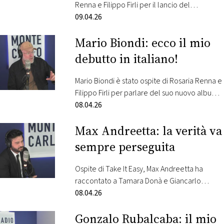
Renna e Filippo Firli per il lancio del
programma “Zelig On”, in onda dal 12 aprile,
09.04.26
e ogni domenica, in prima serata su Italia1 e
Mario Biondi: ecco il mio
in streaming su MediasetInfinity.
debutto in italiano!
Mario Biondi è stato ospite di Rosaria Renna e
Filippo Firli per parlare del suo nuovo album.
E’ il primo in italiano ed è in uscita il 10 aprile.
08.04.26
“Prova d’autore”, questo il titolo del disco,
Max Andreetta: la verità va
vede Biondi protagonista assoluto non solo
come interprete, ma anche come autore e
sempre perseguita
compositore. Dell’artista anche arrangiamenti
e produzione.…
Ospite di Take It Easy, Max Andreetta ha
raccontato a Tamara Donà e Giancarlo
Cattaneo la puntata “Colpevoli davvero?” del
08.04.26
programma Inside, spin-off di Le Iene. Martedì
Gonzalo Rubalcaba: il mio
7 aprile, in prima serata su Italia 1, torna