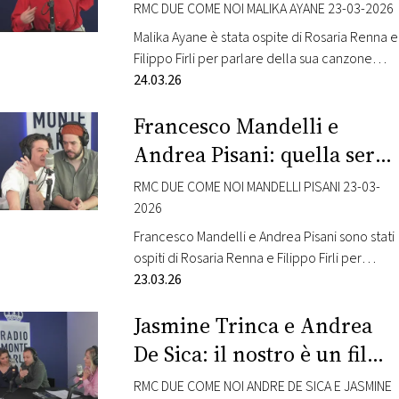
karaoke
Colella. Questa la sinossi: il Dio dell’Amore è
RMC DUE COME NOI MALIKA AYANE 23-03-2026
un viaggio, o un’esplorazione,…
Malika Ayane è stata ospite di Rosaria Renna e
Filippo Firli per parlare della sua canzone
“Animali notturni“, presentata in gara al
24.03.26
Festival di Sanremo. Dal 27 febbraio la
Francesco Mandelli e
canzone sarà disponibile anche l’esclusiva
versione 45 giri che conterrà il brano
Andrea Pisani: quella sera
sanremese (lato A) e l’inedita versione
a cena con Liam Gallagher
“(siamo tutti) animali notturni” (lato B)
RMC DUE COME NOI MANDELLI PISANI 23-03-
realizzata insieme…
2026
Francesco Mandelli e Andrea Pisani sono stati
ospiti di Rosaria Renna e Filippo Firli per
parlare del loro nuovo film “Cena di classe”,
23.03.26
diretto e interpretato da Francesco Mandelli.
Jasmine Trinca e Andrea
Questa la sinossi: Diciassette anni dopo il
diploma, gli ex compagni della 5D si ritrovano
De Sica: il nostro è un film
per il funerale di Pozzi, l’amico che durante il
che scuote!
liceo li…
RMC DUE COME NOI ANDRE DE SICA E JASMINE