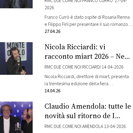
RMC DUE COME NOI FRANCO CURRO' 27-04-
2026
FOTO
Franco Currò è stato ospite di Rosaria Renna
e Filippo Firli per presentare il suo romanzo “Il
CONCORSI
coltello della memoria“. Nel suo romanzo
27.04.26
d’esordio, Franco Currò legge l’eredità del
Nicola Ricciardi: vi
Sessantotto attraverso gli occhi di un giovane
EVENTI
che ripercorre il crepuscolo del padre.
racconto miart 2026 – New
Emerge così il ritratto di una generazione che
VIDEO
Directions
si era illusa di poter…
RMC DUE COME NOI RICCIARDI 14-04-2026
Nicola Ricciardi, direttore di miart, presenta
TV
la trentesima edizione della fiera
internazionale d’arte moderna e
14.04.26
contemporanea, punto di riferimento tra le
PRINCIPATO
Claudio Amendola: tutte le
DI
principali fiere d’arte europee. miart 2026 si
MONACO
svolge dal 17 al 19 aprile 2026. Intitolata New
novità sul ritorno de I
Directions – omaggio al celebre album del
Cesaroni
1963 del musicista statunitense John Coltrane
RMC DUE COME NOI AMENDOLA 13-04-2026
RMC