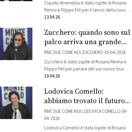
in occasione del centenario dalla…
CONSIGLIA
Claudio Amendola è stato ospite di Rosaria
Renna e Filippo Firli per il lancio della nuova
stagione de “I Cesaroni“, in onda su Canale 5
13.04.26
da lunedì 13 aprile in prima serata. e ha
Zucchero: quando sono sul
raccontato agli ascoltatori tutte le novità in
arrivo.
palco arriva una grande
energia!
RMC DUE COME NOI ZUCCHERO 10-04-2026
Zucchero è stato ospite di Rosaria Renna e
Filippo Firli per parlare del suo nuovo tour.
“Baila (sexy thing) 25th – Under the Moonlight”
10.04.26
è il tour che celebra i 25 anni di una delle sue
Lodovica Comello:
hit più amate di sempre. Zucchero torna
negli stadi con 6 imperdibili appuntamenti
abbiamo trovato il futuro
live, in cui le sue canzoni…
della comicità!
RMC DUE COME NOI LODOVICA COMELLO 09-
04-2026
Lodovica Comello è stata ospite di Rosaria