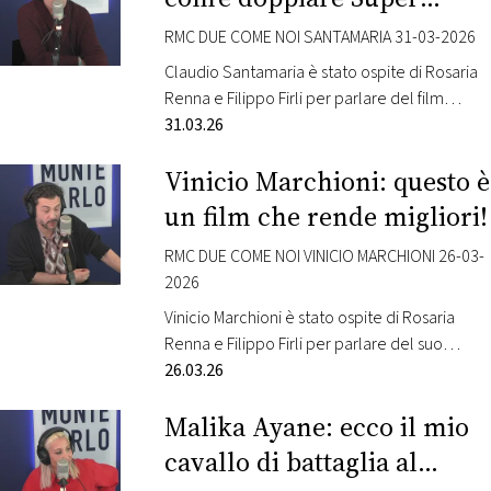
immobiliare quasi infallibile nel suo lavoro,…
Mario!
RMC DUE COME NOI SANTAMARIA 31-03-2026
Claudio Santamaria è stato ospite di Rosaria
Renna e Filippo Firli per parlare del film
“Super Mario Galaxy”. L’attore dà la voce al
31.03.26
protagonista Mario. “Super Mario Galaxy – Il
Vinicio Marchioni: questo è
Film” è un lungometraggio d’animazione
ambientato nel mondo di Super Mario Bros. e
un film che rende migliori!
rappresenta il seguito di Super Mario Bros. – Il
Film, uscito nel 2023…
RMC DUE COME NOI VINICIO MARCHIONI 26-03-
2026
Vinicio Marchioni è stato ospite di Rosaria
Renna e Filippo Firli per parlare del suo
ultimo film “Il Dio dell’amore” di Francesco
26.03.26
Lagi. Nel cast anche Anna Bellato, Enrico
Malika Ayane: ecco il mio
Borello, Benedetta Cimatti, Chiara Ferrara,
Corrado Fortuna, Vinicio Marchioni, Isabella
cavallo di battaglia al
Ragonese, Vanessa Scalera e Francesco