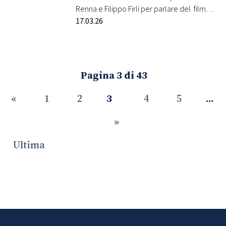
Renna e Filippo Firli per parlare del film
“Notte prima degli esami 3.0”. Notte prima
17.03.26
degli esami 3.0 è diretto da Tommaso
Renzoni che firma anche la sceneggiatura
insieme a Fausto Brizzi e uscirà in sala il 19
marzo 2026. Nei panni della Professoressa
Pagina 3 di 43
c’è Sabrina Ferilli, mentre a interpretare i
nuovi maturandi…
«
1
2
3
4
5
...
»
Ultima