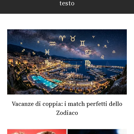
testo
FOTO
CONCORSI
EVENTI
VIDEO
TV
PRINCIPATO
Vacanze di coppia: i match perfetti dello
DI
MONACO
Zodiaco
RMC