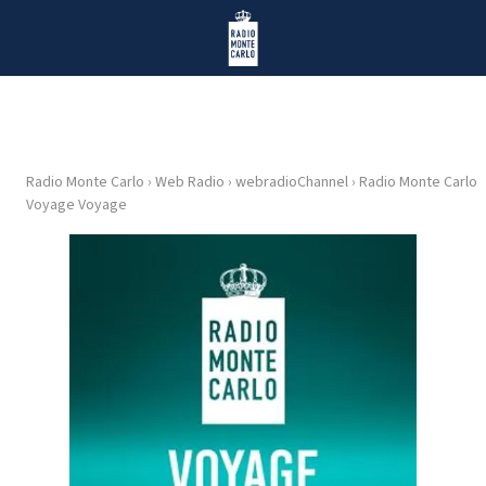
Vai al contenuto
Radio Monte Carlo
Radio Monte Carlo
›
Web Radio
›
webradioChannel
›
Radio Monte Carlo
HOME
Voyage Voyage
RADIO
WEB
RADIO
PLAYLIST
NEWS