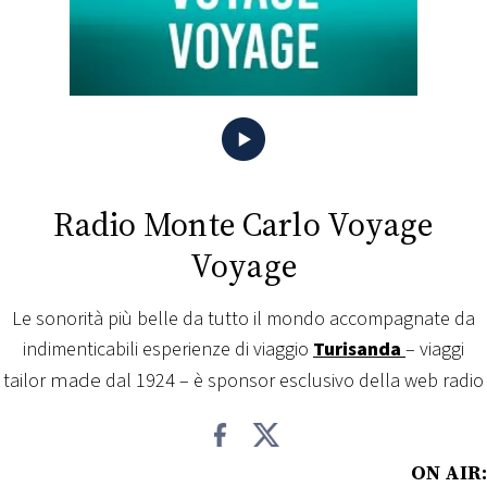
FOTO
CONCORSI
EVENTI
Radio Monte Carlo Voyage
VIDEO
Voyage
TV
Le sonorità più belle da tutto il mondo accompagnate da
indimenticabili esperienze di viaggio
Turisanda
– viaggi
PRINCIPATO
made
tailor
dal 1924 – è sponsor esclusivo della web radio
DI
MONACO
RMC
ON AIR: