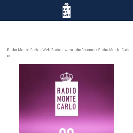
Vai al contenuto
Radio Monte Carlo
Radio Monte Carlo
›
Web Radio
›
webradioChannel
›
Radio Monte Carlo
HOME
80
RADIO
WEB
RADIO
PLAYLIST
NEWS