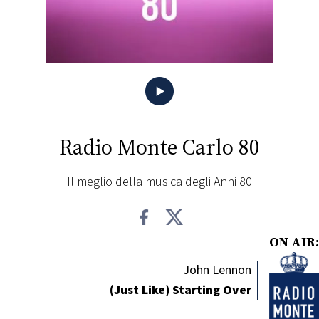
FOTO
CONCORSI
EVENTI
Radio Monte Carlo 80
VIDEO
Il meglio della musica degli Anni 80
TV
PRINCIPATO
ON AIR:
DI
MONACO
John Lennon
(Just Like) Starting Over
RMC