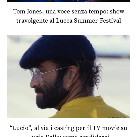
Tom Jones, una voce senza tempo: show
FOTO
travolgente al Lucca Summer Festival
CONCORSI
EVENTI
VIDEO
TV
PRINCIPATO
DI
MONACO
“Lucio”, al via i casting per il TV movie su
RMC