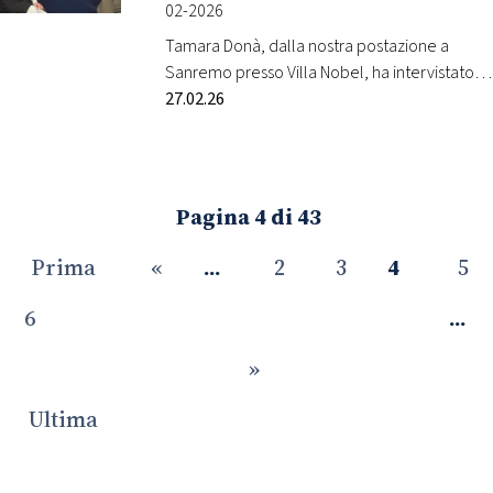
02-2026
Tamara Donà, dalla nostra postazione a
Sanremo presso Villa Nobel, ha intervistato
Serena Brancale. L’artista è in gara al Festival
27.02.26
con la canzone “Qui con me”. Radio Monte
Carlo, dalla cornice unica di Villa Nobel a
Sanremo, una delle location di maggiore
prestigio della città, vi porta nel cuore della
Pagina 4 di 43
gara musicale più attesa dell’anno…
Prima
«
...
2
3
4
5
6
...
»
Ultima