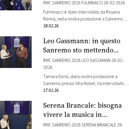
e… Indiana Jones!
più attesa dell’anno…
RMC SANREMO 2026 FULMINACCI 26-02-2026
Fulminacci è stato intervistato da Rosaria
Renna, nella nostra postazione a Sanremo
presso Villa Nobel. L’artista è in gara al Festival
28.02.26
con la canzone “Stupida sfortuna”. Radio
Leo Gassmann: in questo
Monte Carlo, dalla cornice unica di Villa Nobel
a Sanremo, una delle location di maggiore
Sanremo sto mettendo
prestigio della città, vi porta nel cuore della
tutto il cuore possibile!
gara musicale più attesa dell’anno…
RMC SANREMO 2026 LEO GASSMANN 26-02-
2026
Tamara Donà, dalla nostra postazione a
Sanremo presso Villa Nobel, ha intervistato
Leo Gassmann. L’artista è in gara al Festival
27.02.26
con la canzone “Naturale”. Radio Monte
Serena Brancale: bisogna
Carlo, dalla cornice unica di Villa Nobel a
Sanremo, una delle location di maggiore
vivere la musica in
prestigio della città, vi porta nel cuore della
maniera libera
gara musicale più attesa dell’anno con il…
RMC SANREMO 2026 SERENA BRANCALE 26-