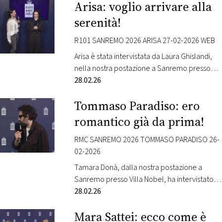
Arisa: voglio arrivare alla
delle location di maggiore prestigio della
città, vi porta nel cuore della gara musicale
serenità!
più attesa dell’anno con il progetto Sanremo
Extrafestival. Tamara Donà (dal lunedì al…
R101 SANREMO 2026 ARISA 27-02-2026 WEB
Arisa è stata intervistata da Laura Ghislandi,
nella nostra postazione a Sanremo presso
Villa Nobel. L’artista è in gara al Festival con la
28.02.26
canzone “Magica favola”. Radio Monte Carlo,
Tommaso Paradiso: ero
dalla cornice unica di Villa Nobel a Sanremo,
una delle location di maggiore prestigio della
romantico già da prima!
città, vi porta nel cuore della gara musicale
più attesa dell’anno…
RMC SANREMO 2026 TOMMASO PARADISO 26-
02-2026
Tamara Donà, dalla nostra postazione a
Sanremo presso Villa Nobel, ha intervistato
Tommaso Paradiso. L’artista è in gara al
28.02.26
Festival con la canzone “I romantici”. Radio
Mara Sattei: ecco come è
Monte Carlo, dalla cornice unica di Villa Nobel