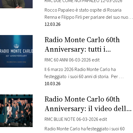
RMC DUE COME NOI PAPALEO 12-03-2026
Rocco Papaleo è stato ospite di Rosaria
FOTO
Renna e Filippo Firli per parlare del suo nuovo
film “Il bene comune”, che ha diretto e
12.03.26
CONCORSI
interpretato. Nel cast anche Claudia Pandolfi,
Radio Monte Carlo 60th
Teresa Saponangelo, Vanessa Scalera,
Andrea Fuorto. Questa la sinossi: Una guida
EVENTI
Anniversary: tutti i
turistica e un’attrice di “insuccesso”
momenti più belli della
accompagnano quattro detenute sul
RMC 60 ANNI 06-03-2026 edit
VIDEO
giornata in radio.
massiccio del Pollino, alla ricerca…
Il 6 marzo 2026 Radio Monte Carlo ha
festeggiato i suoi 60 anni di storia. Per
TV
festeggiare un traguardo così importante il 6
10.03.26
marzo la programmazione è stata davvero
Radio Monte Carlo 60th
unica: si sono alternate voci di oggi e di ieri.
PRINCIPATO
DI
Ospiti e amici di Radio Monte Carlo si sono
Anniversary: il video della
MONACO
susseguiti per porgere gli auguri alla loro
serata al Blue Note.
emittente…
RMC BLUE NOTE 06-03-2026 edit
RMC
Radio Monte Carlo ha festeggiato i suoi 60