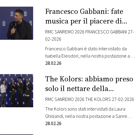
diretto e interpretato da De Luigi. Nel cast
Francesco Gabbani: fate
anche Maria Gifuni, Alma Teresa Giardina,
Anita Marzi, Arianna Gregori, Leon Castagno.
musica per il piacere di
Questa la sinossi: Tommaso ha cresciuto da
farla!
solo quattro figlie, trasformando…
RMC SANREMO 2026 FRANCESCO GABBANI 27-
02-2026
Francesco Gabbani è stato intervistato da
Isabella Eleodori, nella nostra postazione a
Sanremo presso Villa Nobel. Radio Monte
28.02.26
Carlo, dalla cornice unica di Villa Nobel a
The Kolors: abbiamo preso
Sanremo, una delle location di maggiore
prestigio della città, vi porta nel cuore della
solo il nettare della
gara musicale più attesa dell’anno con il
settimana di Sanremo!
progetto Sanremo Extrafestival. Tamara Donà
RMC SANREMO 2026 THE KOLORS 27-02-2026
(dal lunedì al…
The Kolors sono stati intervistati da Laura
Ghislandi, nella nostra postazione a Sanremo
presso Villa Nobel. Radio Monte Carlo, dalla
28.02.26
cornice unica di Villa Nobel a Sanremo, una