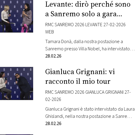
Levante: dirò perché sono
delle location di maggiore prestigio della
città, vi porta nel cuore della gara musicale
a Sanremo solo a gara
più attesa dell’anno con il progetto Sanremo
finita!
Extrafestival. Tamara Donà (dal lunedì al…
RMC SANREMO 2026 LEVANTE 27-02-2026
WEB
Tamara Donà, dalla nostra postazione a
Sanremo presso Villa Nobel, ha intervistato
Levante. L’artista è in gara al Festival con la
28.02.26
canzone “Sei tu”. Radio Monte Carlo, dalla
Gianluca Grignani: vi
cornice unica di Villa Nobel a Sanremo, una
delle location di maggiore prestigio della
racconto il mio tour
città, vi porta nel cuore della gara musicale
più attesa dell’anno con il…
RMC SANREMO 2026 GIANLUCA GRIGNANI 27-
02-2026
Gianluca Grignani è stato intervistato da Laura
Ghislandi, nella nostra postazione a Sanremo
presso Villa Nobel. Radio Monte Carlo, dalla
28.02.26
cornice unica di Villa Nobel a Sanremo, una