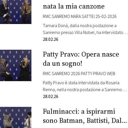
a Sanremo, una delle location di maggiore
nata la mia canzone
prestigio della città, vi porta nel cuore della
gara musicale più attesa dell’anno con…
RMC SANREMO MARA SATTEI 25-02-2026
Tamara Donà, dalla nostra postazione a
Sanremo presso Villa Nobel, ha intervistato
Mara Sattei. L’artista è in gara al Festival con la
28.02.26
canzone “Le cose che non sai di me”. Radio
Patty Pravo: Opera nasce
Monte Carlo, dalla cornice unica di Villa Nobel
a Sanremo, una delle location di maggiore
da un sogno!
prestigio della città, vi porta nel cuore della
gara…
RMC SANREMO 2026 PATTY PRAVO WEB
Patty Pravo è stata intervistata da Rosaria
Renna, nella nostra postazione a Sanremo
presso Villa Nobel. L’artista è in gara al Festival
28.02.26
con la canzone “Opera”. Radio Monte Carlo,
Fulminacci: a ispirarmi
dalla cornice unica di Villa Nobel a Sanremo,
una delle location di maggiore prestigio della
sono Batman, Battisti, Dalla
città, vi porta nel cuore della gara musicale