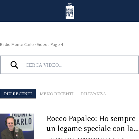
Vai al contenuto
Radio Monte Carlo
Radio Monte Carlo
›
Video
›
Page 4
HOME
Archivi:
Video
RADIO
WEB
PIU RECENTI
MENO RECENTI
RILEVANZA
RADIO
PLAYLIST
Rocco Papaleo: Ho sempre
un legame speciale con la
NEWS
musica