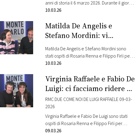
CONSIGLIA
anni di storia il 6 marzo 2026. Durante il giorno
nei nostri studi si sono alternate voci di oggi e
10.03.26
di ieri. Ospiti e amici di Radio Monte Carlo si
Matilda De Angelis e
sono susseguiti per porgere gli auguri alla loro
emittente preferita. Tra loro Luisella Berrino,
Stefano Mordini: vi
Awanagana, Max Venegoni,…
raccontiamo il nostro film!
Matilda De Angelis e Stefano Mordini sono
stati ospiti di Rosaria Renna e Filippo Firli per
parlare del loro nuovo film “La lezione”,
10.03.26
diretto da Stefano Mordini. Nel cast anche
Virginia Raffaele e Fabio De
Stefano Accorsi, Marlon Joubert, Eugenio
Franceschini, Lidia Liberman, Marco Maccieri.
Luigi: ci facciamo ridere a
Questa la sinossi: una giovane e brillante
vicenda!
avvocatessa di Trieste, dopo aver difeso con
RMC DUE COME NOI DE LUIGI RAFFAELE 09-03-
successo…
2026
Virginia Raffaele e Fabio De Luigi sono stati
ospiti di Rosaria Renna e Filippo Firli per
parlare del loro nuovo film “Un bel giorno”,
09.03.26