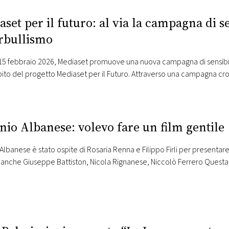
set per il futuro: al via la campagna di s
rbullismo
 15 febbraio 2026, Mediaset promuove una nuova campagna di sensibil
ito del progetto Mediaset per il Futuro. Attraverso una campagna cros
sulle piattaforme social, in radio, sui circuiti Digital Out of Home e sul 
infinity.mediaset.it/perilfuturo — l’iniziativa invita a…
nio Albanese: volevo fare un film gentile
Albanese è stato ospite di Rosaria Renna e Filippo Firli per presentar
 anche Giuseppe Battiston, Nicola Rignanese, Niccolò Ferrero Questa 
tendono l’arrivo del giovane Toni per festeggiare la sua ritrovata liber