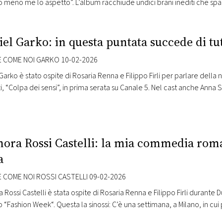
meno me lo aspetto”. L’album racchiude undici brani inediti che spaz
tronica, dal reggae alle sonorità tipiche della canzone d’autore degl
ato: “’Quando meno me…
el Garko: in questa puntata succede di tut
 COME NOI GARKO 10-02-2026
Garko è stato ospite di Rosaria Renna e Filippo Firli per parlare della
, “Colpa dei sensi”, in prima serata su Canale 5. Nel cast anche Anna 
o Venditti, Lina Sastri, Romano Reggiani, Nicole Delfino, Lorenzo La
nora Rossi Castelli: la mia commedia rom
a
 COME NOI ROSSI CASTELLI 09-02-2026
 Rossi Castelli è stata ospite di Rosaria Renna e Filippo Firli durante
“Fashion Week“. Questa la sinossi: C’è una settimana, a Milano, in cui
orni di follia pura in cui un outfit sbagliato può compromettere una ca