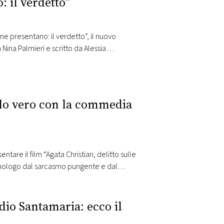
: il verdetto”
ene presentano: il verdetto”, il nuovo
Nina Palmieri e scritto da Alessia
 italiana degli ultimi…
iallo vero con la commedia
sentare il film “Agata Christian, delitto sulle
riminologo dal sarcasmo pungente e dal
nd all’insegna del mistero. Invitato dalla…
dio Santamaria: ecco il