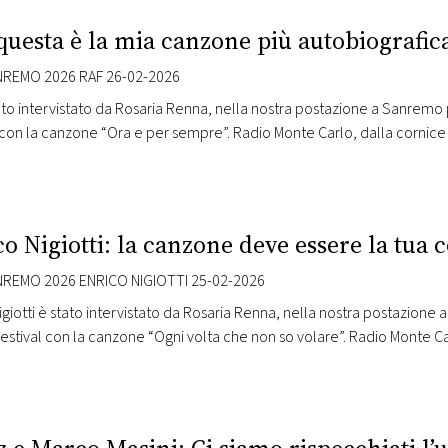
questa è la mia canzone più autobiografic
REMO 2026 RAF 26-02-2026
ato intervistato da Rosaria Renna, nella nostra postazione a Sanremo pre
 con la canzone “Ora e per sempre”. Radio Monte Carlo, dalla cornice
 di maggiore prestigio della città, vi porta nel cuore della gara musi
o Nigiotti: la canzone deve essere la tua 
REMO 2026 ENRICO NIGIOTTI 25-02-2026
igiotti è stato intervistato da Rosaria Renna, nella nostra postazione a
Festival con la canzone “Ogni volta che non so volare”. Radio Monte Car
 una delle location di maggiore prestigio della città, vi porta nel c