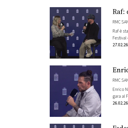
PLAYLIST
Raf: 
RMC SAN
NEWS
Raf è st
Festival
FOTO
location
27.02.26
CONCORSI
Enric
EVENTI
RMC SAN
Enrico N
VIDEO
gara al 
Sanremo,
26.02.26
TV
PRINCIPATO