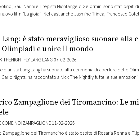
Golino, Saul Nanni e il regista Nicolangelo Gelormini sono stati ospiti di
 nuovo film “La gioia”. Nel cast anche Jasmine Trinca, Francesco Colel
si: Gioia è un’insegnante di liceo che non ha mai conosciuto l’amore,
 Lang: è stato meraviglioso suonare alla 
e Olimpiadi e unire il mondo
K THENIGHTFLY LANG LANG 07-02-2026
re pianista Lang Lang ha suonato alla cerimonia di apertura delle Olim
 Carlo Nights, ha raccontato a Nick The Nightfly tutte le sue emozioni
rogetto “Piano Book 2”.
rico Zampaglione dei Tiromancino: Le mi
ele
 COME NOI ZAMPAGLIONE 11-02-2026
 Zampaglione dei Tiromancino è stato ospite di Rosaria Renna e Filip