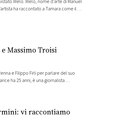
vistato Welo. Welo, nome d’arte di Manuel
. L’artista ha raccontato a Tamara come il
 canora. Radio Monte Carlo,…
 e Massimo Troisi
enna e Filippo Firli per parlare del suo
rice ha 25 anni, è una giornalista
 le storie, sia quelle degli altri che
rmini: vi raccontiamo