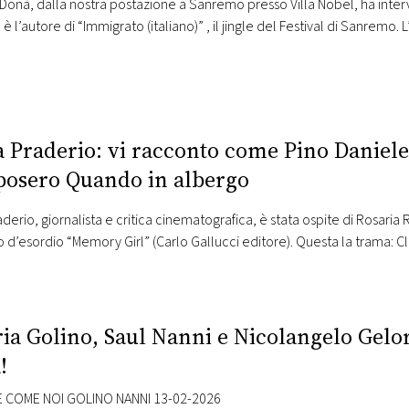
onà, dalla nostra postazione a Sanremo presso Villa Nobel, ha inter
 è l’autore di “Immigrato (italiano)” , il jingle del Festival di Sanremo
o è stato scelto da Carlo Conti per questa edizione della kermesse
 Praderio: vi racconto come Pino Daniele
osero Quando in albergo
derio, giornalista e critica cinematografica, è stata ospite di Rosaria R
d’esordio “Memory Girl” (Carlo Gallucci editore). Questa la trama: Cla
nte, empatica, sempre in movimento per Milano, e ha una passione per
ria Golino, Saul Nanni e Nicolangelo Gelo
!
 COME NOI GOLINO NANNI 13-02-2026