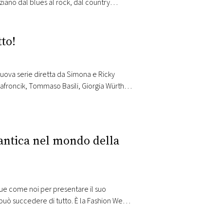
iano dal blues al rock, dal country
i anni 70. Federico Zampaglione ha
to!
 nuova serie diretta da Simona e Ricky
Safroncik, Tommaso Basili, Giorgia Würth,
via, Marco Cocci, Nicola Pistoia, Rebecca…
antica nel mondo della
 Due come noi per presentare il suo
 può succedere di tutto. È la Fashion Week,
rriera.…