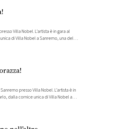
a!
sso Villa Nobel. L’artista è in gara al
 unica di Villa Nobel a Sanremo, una delle
cale più…
corazza!
 Sanremo presso Villa Nobel. L’artista è in
lo, dalla cornice unica di Villa Nobel a
uore della…