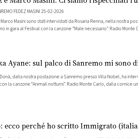
 e Marco Masini: Ci siamo rispecchiati l’u
REMO FEDEZ MASINI 25-02-2026
Marco Masini sono stati intervistati da Rosaria Renna, nella nostra po
sono in gara al Festival con la canzone “Male necessario”. Radio Monte C
 una delle location di maggiore prestigio della città, vi porta nel c
ka Ayane: sul palco di Sanremo mi sono di
onà, dalla nostra postazione a Sanremo presso Villa Nobel, ha intervist
 con la canzone “Animali notturni”. Radio Monte Carlo, dalla cornice u
 di maggiore prestigio della città, vi porta nel cuore della gara musi
: ecco perché ho scritto Immigrato (itali