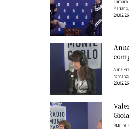
Tamara D
Mariano,
suo bran
24.02.26
Anna
comp
Anna Pra
romanzo 
promette
20.02.26
le…
Vale
Gioia
RMC DUE