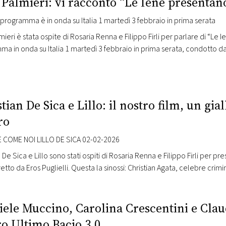
Palmieri: vi racconto “Le Iene presentano
 programma è in onda su Italia 1 martedì 3 febbraio in prima serata
mieri è stata ospite di Rosaria Renna e Filippo Firli per parlare di “Le I
a in onda su Italia 1 martedì 3 febbraio in prima serata, condotto da 
i. Il nuovo spin-off ripercorre alcune delle principali storie di cronaca
tian De Sica e Lillo: il nostro film, un g
ro
 COME NOI LILLO DE SICA 02-02-2026
 De Sica e Lillo sono stati ospiti di Rosaria Renna e Filippo Firli per pre
iretto da Eros Puglielli. Questa la sinossi: Christian Agata, celebre c
investigativo infallibile, si ritrova suo malgrado coinvolto in un weeke
iele Muccino, Carolina Crescentini e Clau
ro Ultimo Bacio 3.0