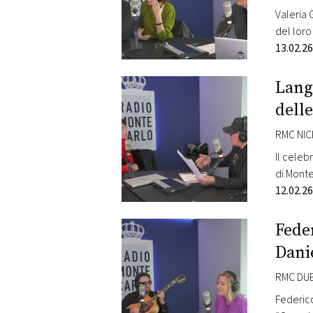
Valeria 
del loro
la sinos
13.02.26
Lang
dell
RMC NIC
Il celeb
di Monte
nuovo p
12.02.26
Fede
Dani
RMC DUE
Federico