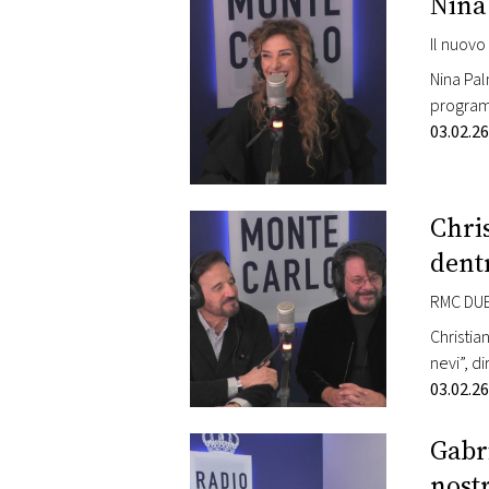
Nina 
Il nuovo
Nina Pal
programm
Rafanell
03.02.26
Chris
dent
RMC DUE
Christian
nevi”, d
talento 
03.02.26
Gabr
nost