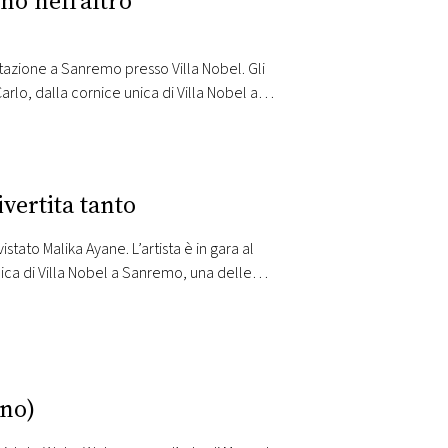
no nell’altro
stazione a Sanremo presso Villa Nobel. Gli
arlo, dalla cornice unica di Villa Nobel a
uore della gara…
vertita tanto
ato Malika Ayane. L’artista è in gara al
nica di Villa Nobel a Sanremo, una delle
cale più attesa dell’anno con…
ano)