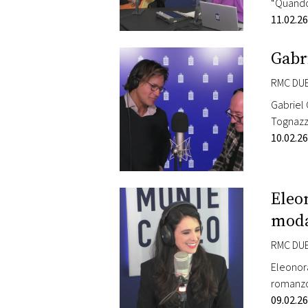
“Quando 
all’elet
11.02.26
dichiar
Gabri
RMC DUE
Gabriel 
Tognazzi
Francesc
10.02.26
Eleo
mod
RMC DUE
Eleonora
romanzo 
sette gi
09.02.26