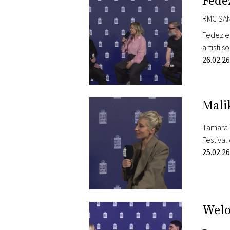
Fedez
DI
MONACO
RMC SAN
Fedez e 
RMC
artisti 
CONSIGLIA
Sanremo,
26.02.26
Mali
Tamara D
Festival
location
25.02.26
Welo