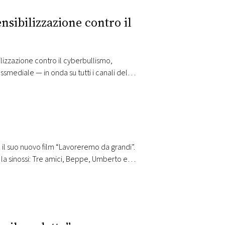
ensibilizzazione contro il
izzazione contro il cyberbullismo,
smediale — in onda su tutti i canali del
sito
e il suo nuovo film “Lavoreremo da grandi”.
la sinossi: Tre amici, Beppe, Umberto e
tà. Umberto è un musicista fallito, ha…