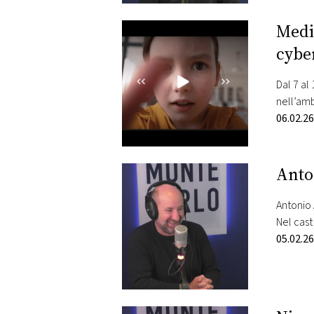
Media
cybe
Dal 7 al
nell’amb
Gruppo, 
06.02.26
mediaset
Anto
Antonio 
Nel cast
Gigi, at
05.02.26