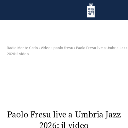
Vai al contenuto
Radio Monte Carlo
Radio Monte Carlo
›
Video
›
paolo fresu
›
Paolo Fresu live a Umbria Jazz
HOME
2026: il video
RADIO
WEB
RADIO
PLAYLIST
Paolo Fresu live a Umbria Jazz
NEWS
2026: il video