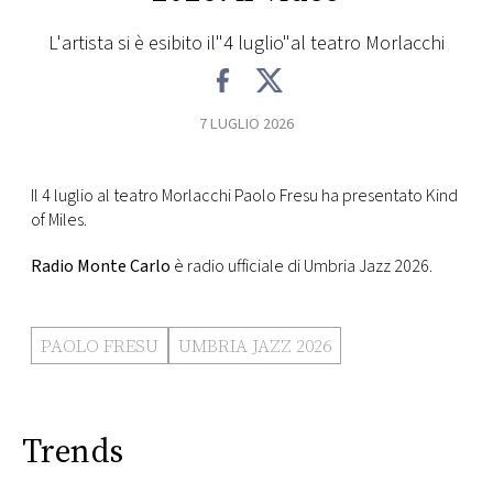
FOTO
L'artista si è esibito il"4 luglio"al teatro Morlacchi
CONCORSI
7 LUGLIO 2026
EVENTI
Il 4 luglio al teatro Morlacchi Paolo Fresu ha presentato Kind
of Miles.
VIDEO
Radio Monte Carlo
è radio ufficiale di Umbria Jazz 2026.
TV
PAOLO FRESU
UMBRIA JAZZ 2026
PRINCIPATO
DI
MONACO
Trends
RMC