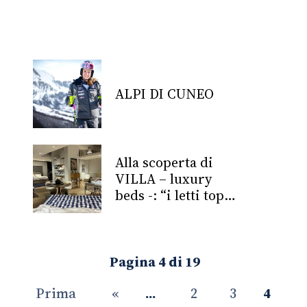
tavoletta ispirata al
Giappone
ALPI DI CUNEO
Alla scoperta di
VILLA – luxury
beds -: “i letti top
del mondo”!
Pagina 4 di 19
Prima
«
...
2
3
4