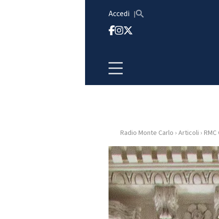
Vai al contenuto
Accedi
Radio Monte Carlo
›
Articoli
›
RMC 
HOME
RADIO
WEB
RADIO