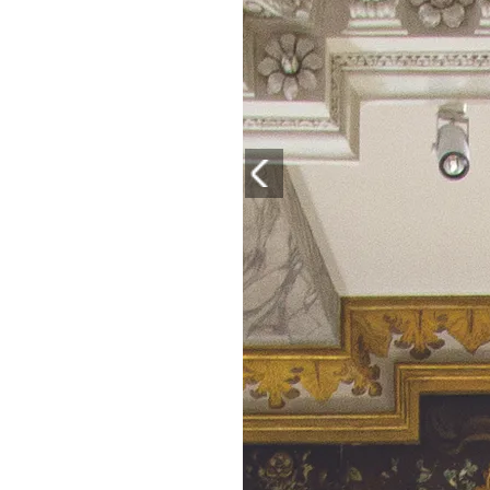
PLAYLIST
NEWS
FOTO
CONCORSI
EVENTI
VIDEO
TV
PRINCIPATO