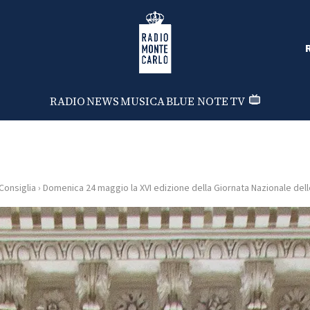
Radio Monte Carlo
RADIO
NEWS
MUSICA
BLUE NOTE
TV
Consiglia
›
Domenica 24 maggio la XVI edizione della Giornata Nazionale del