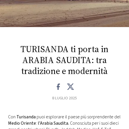
FOTO
CONCORSI
EVENTI
TURISANDA ti porta in
ARABIA SAUDITA: tra
VIDEO
tradizione e modernità
TV
PRINCIPATO
8 LUGLIO 2025
DI
MONACO
Con
Turisanda
puoi esplorare il paese più sorprendente del
Medio Oriente
:
l’Arabia Saudita.
Conosciuta per i suoi dieci
RMC