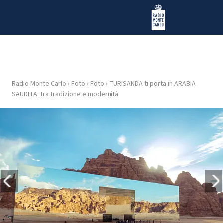
Vai al contenuto
Radio Monte Carlo
Radio Monte Carlo
›
Foto
›
Foto
›
TURISANDA ti porta in ARABIA
HOME
SAUDITA: tra tradizione e modernità
RADIO
WEB
RADIO
PLAYLIST
NEWS