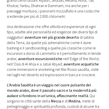
grandi centri urbani: Riyadh, Jeddah, Medina, Hofuf, Taif,
CONSIGLIA
Khobar, Yanbu, Dhahran e Dammam, ma anche per i
paesaggi montuosi, i panorami mozzafiato e una costa che
si estende per più di 2.000 chilometri.
Una destinazione che offre attività ed esperienze di ogni
tipo, adatte alle personalità ed esigenze dei diversi tipi di
viaggiatori:
avventure nel più grande deserto
di sabbia
della Terra, da quelle più adrenaliniche come il dune
bashing e il sandboarding a quelle più classiche come le
escursioni a dorso di cammello e il pernottamento in tende
arabe;
avventure escursionistiche
nell’Edge of the World,
nell’Oasi di Al Ahsa e a Jabal Abyad;
avventure acquatiche
come immersioni e snorkeling nel Mar Rosso saudita, visite
nei laghi nel deserto ed esplorazioni in barca e crociere.
L’Arabia Saudita è un viaggio nel cuore pulsante del
mondo arabo, dove il passato sacro e la modernità più
audace si fondono in un’unica, affascinante realtà.
Qui
sorgono le città sante della
Mecca
e di
Medina
, mete di
pellegrinaggio e spiritualità profonda, custodi di alcune tra