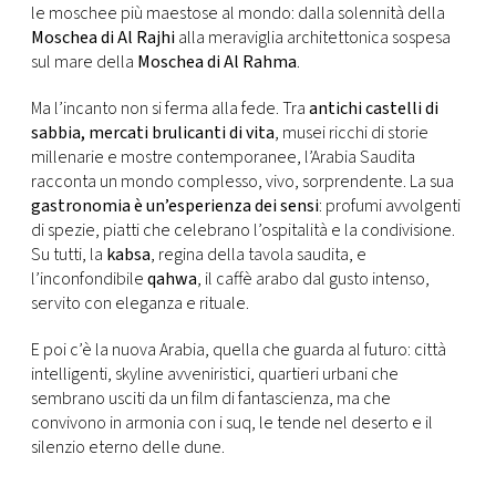
le moschee più maestose al mondo: dalla solennità della
Moschea di Al Rajhi
alla meraviglia architettonica sospesa
sul mare della
Moschea di Al Rahma
.
Ma l’incanto non si ferma alla fede. Tra
antichi castelli di
sabbia, mercati brulicanti di vita
, musei ricchi di storie
millenarie e mostre contemporanee, l’Arabia Saudita
racconta un mondo complesso, vivo, sorprendente. La sua
gastronomia è un’esperienza dei sensi
: profumi avvolgenti
di spezie, piatti che celebrano l’ospitalità e la condivisione.
Su tutti, la
kabsa
, regina della tavola saudita, e
l’inconfondibile
qahwa
, il caffè arabo dal gusto intenso,
servito con eleganza e rituale.
E poi c’è la nuova Arabia, quella che guarda al futuro: città
intelligenti, skyline avveniristici, quartieri urbani che
sembrano usciti da un film di fantascienza, ma che
convivono in armonia con i suq, le tende nel deserto e il
silenzio eterno delle dune.