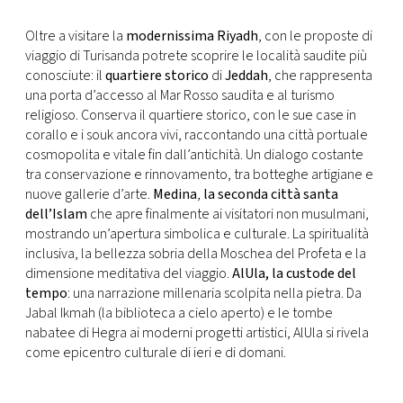
Oltre a visitare la
modernissima
Riyadh
, con le proposte di
viaggio di Turisanda potrete scoprire le località saudite più
conosciute: il
quartiere storico
di
Jeddah
, che rappresenta
una porta d’accesso al Mar Rosso saudita e al turismo
religioso. Conserva il quartiere storico, con le sue case in
corallo e i souk ancora vivi, raccontando una città portuale
cosmopolita e vitale fin dall’antichità. Un dialogo costante
tra conservazione e rinnovamento, tra botteghe artigiane e
nuove gallerie d’arte.
Medina
,
la seconda città santa
dell’Islam
che apre finalmente ai visitatori non musulmani,
mostrando un’apertura simbolica e culturale. La spiritualità
inclusiva, la bellezza sobria della Moschea del Profeta e la
dimensione meditativa del viaggio.
AlUla, la custode del
tempo
: una narrazione millenaria scolpita nella pietra. Da
Jabal Ikmah (la biblioteca a cielo aperto) e le tombe
nabatee di Hegra ai moderni progetti artistici, AlUla si rivela
come epicentro culturale di ieri e di domani.