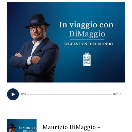
FOTO
CONCORSI
EVENTI
VIDEO
TV
00:00
02:02
PRINCIPATO
DI
MONACO
Maurizio DiMaggio –
RMC