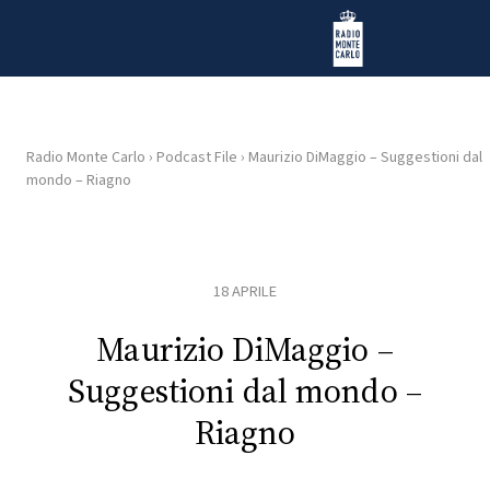
Vai al contenuto
Radio Monte Carlo
Radio Monte Carlo
›
Podcast File
›
Maurizio DiMaggio – Suggestioni dal
mondo – Riagno
HOME
RADIO
18 APRILE
WEB
RADIO
Maurizio DiMaggio –
Suggestioni dal mondo –
PLAYLIST
Riagno
NEWS