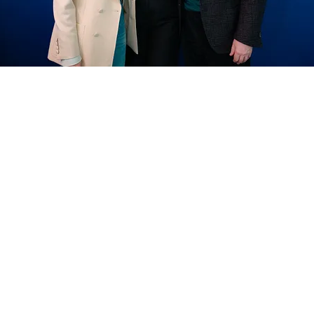
FOTO
CONCORSI
EVENTI
VIDEO
TV
PRINCIPATO
DI
MONACO
RMC