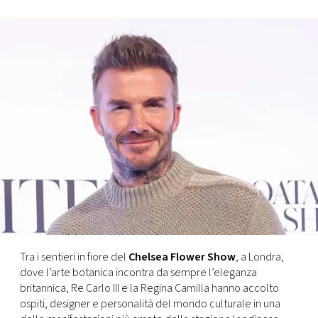
FOTO
CONCORSI
EVENTI
VIDEO
TV
PRINCIPATO
DI
Tra i sentieri in fiore del
Chelsea Flower Show
, a Londra,
MONACO
dove l’arte botanica incontra da sempre l’eleganza
britannica, Re Carlo III e la Regina Camilla hanno accolto
ospiti, designer e personalità del mondo culturale in una
RMC