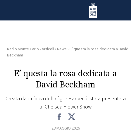
Vai al contenuto
Radio Monte Carlo
Radio Monte Carlo
›
Articoli
›
News
›
E’ questa la rosa dedicata a David
HOME
Beckham
RADIO
E’ questa la rosa dedicata a
David Beckham
WEB
RADIO
Creata da un’idea della figlia Harper, è stata presentata
al Chelsea Flower Show
PLAYLIST
NEWS
28 MAGGIO 2026