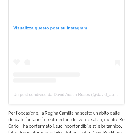
Visualizza questo post su Instagram
Un post condiviso da David Austin Roses (@david_austin_roses)
Per l’occasione, la Regina Camilla ha scelto un abito dalle
delicate fantasie floreali nei toni del verde salvia, mentre Re
Carlo III ha confermato il suo inconfondibile stile britannico,
fatto di gessati impeccabili e dettagli sobri. David Beckham,