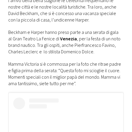
l’arrivo della bella stagione le celebrità frequentano le
CONSIGLIA
nostre città e le nostre località turistiche. Tra loro, anche
David Beckham, che si è concesso una vacanza speciale
con la piccola di casa, l’undicenne Harper.
Beckham e Harper hanno preso parte a una serata di gala
al Gran Teatro La Fenice di
Venezia
, per la festa di un noto
brand nautico. Tra gli ospiti, anche Pierfrancesco Favino,
Charles Leclerc e lo stilista Domenico Dolce.
Mamma Victoria si è commossa per la foto che ritrae padre
e figlia prima della serata: “Questa foto mi scioglie il cuore.
Momenti speciali con il miglior papà del mondo. Mamma vi
ama tantissimo, siete tutto per me”.