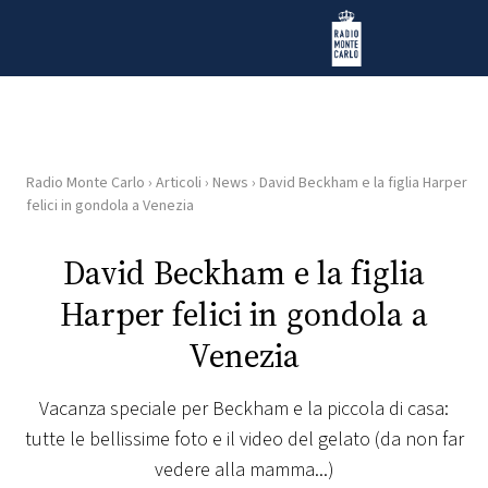
Vai al contenuto
Radio Monte Carlo
Radio Monte Carlo
›
Articoli
›
News
›
David Beckham e la figlia Harper
HOME
felici in gondola a Venezia
RADIO
David Beckham e la figlia
Harper felici in gondola a
WEB
RADIO
Venezia
PLAYLIST
Vacanza speciale per Beckham e la piccola di casa:
tutte le bellissime foto e il video del gelato (da non far
NEWS
vedere alla mamma...)