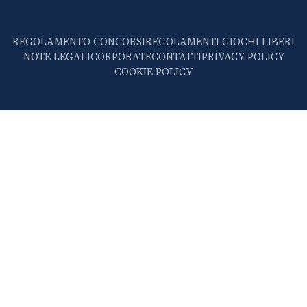
REGOLAMENTO CONCORSI
REGOLAMENTI GIOCHI LIBERI
NOTE LEGALI
CORPORATE
CONTATTI
PRIVACY POLICY
COOKIE POLICY