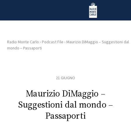
Vai al contenuto
Radio Monte Carlo
Radio Monte Carlo
›
Podcast File
›
Maurizio DiMaggio – Suggestioni dal
mondo – Passaporti
HOME
RADIO
21 GIUGNO
WEB
RADIO
Maurizio DiMaggio –
Suggestioni dal mondo –
PLAYLIST
Passaporti
NEWS