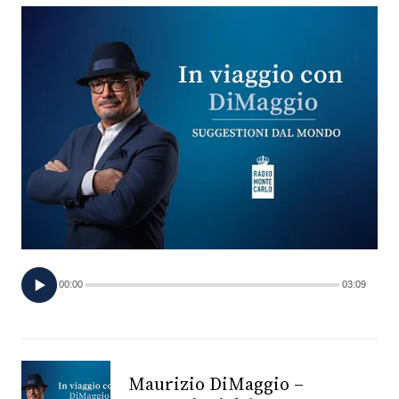
FOTO
CONCORSI
EVENTI
VIDEO
TV
00:00
03:09
PRINCIPATO
DI
MONACO
Maurizio DiMaggio –
RMC