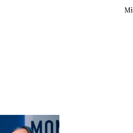
Nick The Nightfly &
Mi
Friends For Alassio