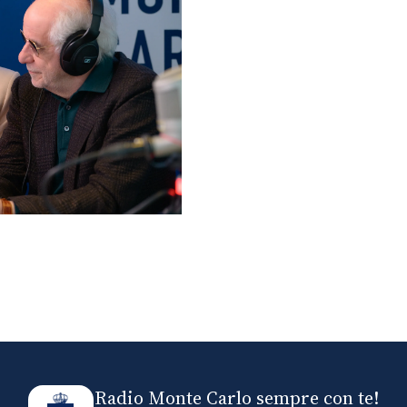
lo ospiti di Radio
elle
Radio Monte Carlo sempre con te!