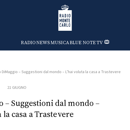
Radio Monte Carlo
RADIO
NEWS
MUSICA
BLUE NOTE
TV
 DiMaggio – Suggestioni dal mondo – L’hai voluta la casa a Trastevere
21 GIUGNO
 – Suggestioni dal mondo –
a la casa a Trastevere