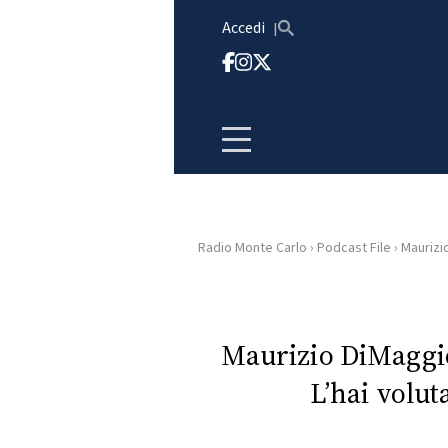
Vai al contenuto
Accedi
Radio Monte Carlo
›
Podcast File
›
Maurizio
HOME
RADIO
Maurizio DiMaggio
L’hai volut
WEB
RADIO