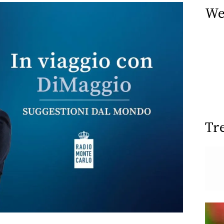
We
Tr