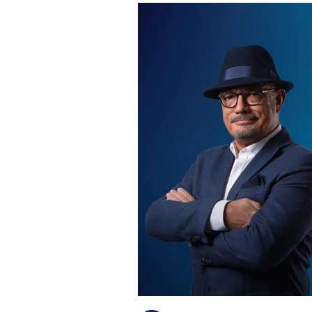
PLAYLIST
NEWS
FOTO
CONCORSI
EVENTI
VIDEO
TV
PRINCIPATO