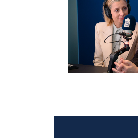
Anna Ferzetti e Toni Servil
Monte Carlo: le foto più b