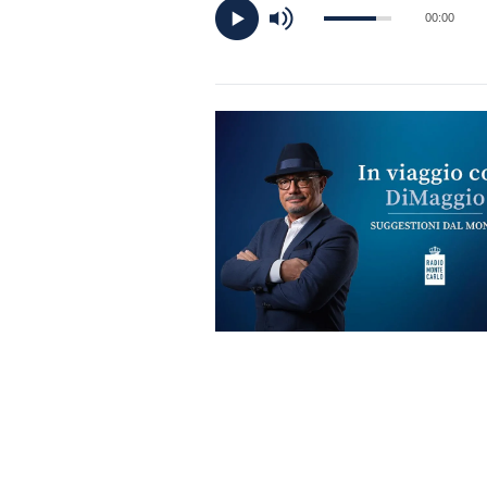
DI
00:00
MONACO
RMC
CONSIGLIA