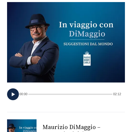
FOTO
CONCORSI
EVENTI
VIDEO
TV
00:00
02:12
PRINCIPATO
DI
MONACO
Maurizio DiMaggio –
RMC