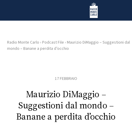
Vai al contenuto
Radio Monte Carlo
Radio Monte Carlo
›
Podcast File
›
Maurizio DiMaggio – Suggestioni dal
mondo – Banane a perdita d’occhio
HOME
RADIO
17 FEBBRAIO
WEB
RADIO
Maurizio DiMaggio –
Suggestioni dal mondo –
PLAYLIST
Banane a perdita d’occhio
NEWS