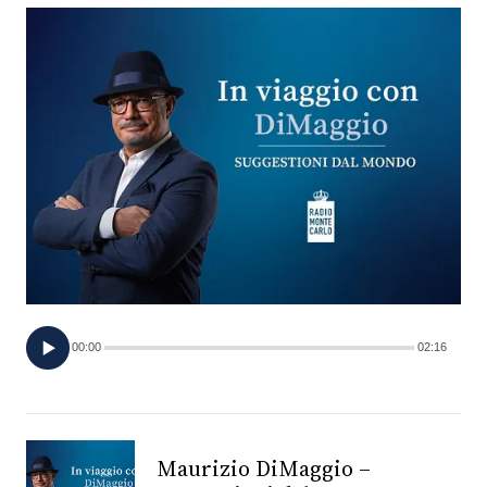
FOTO
CONCORSI
EVENTI
VIDEO
TV
00:00
02:16
PRINCIPATO
DI
MONACO
Maurizio DiMaggio –
RMC