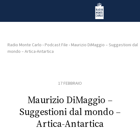
Vai al contenuto
Radio Monte Carlo
Radio Monte Carlo
›
Podcast File
›
Maurizio DiMaggio – Suggestioni dal
mondo – Artica-Antartica
HOME
RADIO
17 FEBBRAIO
WEB
RADIO
Maurizio DiMaggio –
Suggestioni dal mondo –
PLAYLIST
Artica-Antartica
NEWS