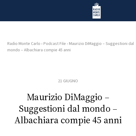
Vai al contenuto
Radio Monte Carlo
Radio Monte Carlo
›
Podcast File
›
Maurizio DiMaggio – Suggestioni dal
mondo – Albachiara compie 45 anni
HOME
RADIO
21 GIUGNO
WEB
RADIO
Maurizio DiMaggio –
Suggestioni dal mondo –
PLAYLIST
Albachiara compie 45 anni
NEWS