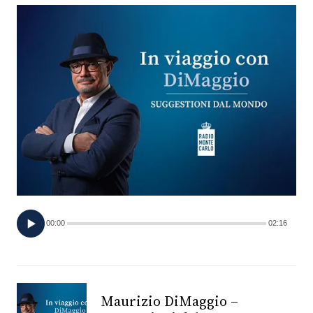
FOTO
CONCORSI
EVENTI
VIDEO
TV
00:00
02:16
PRINCIPATO
DI
MONACO
Maurizio DiMaggio –
RMC