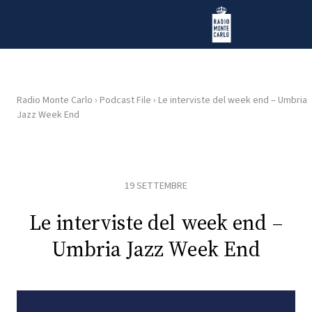
Vai al contenuto
Radio Monte Carlo
Radio Monte Carlo
›
Podcast File
›
Le interviste del week end – Umbria
Jazz Week End
HOME
RADIO
19 SETTEMBRE
WEB
RADIO
Le interviste del week end –
Umbria Jazz Week End
PLAYLIST
NEWS