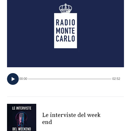
FOTO
CONCORSI
EVENTI
VIDEO
TV
00:00
02:52
PRINCIPATO
DI
MONACO
Le interviste del week
end
RMC