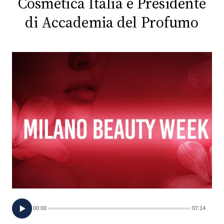
Cosmetica Italia e Presidente
di Accademia del Profumo
FOTO
CONCORSI
EVENTI
VIDEO
TV
PRINCIPATO
DI
MONACO
00:00
07:14
RMC