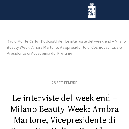
Vai al contenuto
Radio Monte Carlo
Radio Monte Carlo
›
Podcast File
›
Le interviste del week end – Milano
Beauty Week: Ambra Martone, Vicepresidente di Cosmetica Italia e
HOME
Presidente di Accademia del Profumo
RADIO
26 SETTEMBRE
WEB
RADIO
Le interviste del week end –
PLAYLIST
Milano Beauty Week: Ambra
Martone, Vicepresidente di
NEWS