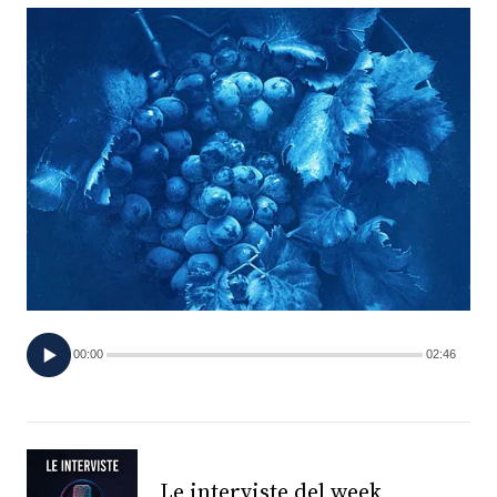
FOTO
CONCORSI
EVENTI
VIDEO
TV
00:00
02:46
PRINCIPATO
DI
MONACO
RMC
Le interviste del week