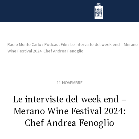
Vai al contenuto
Radio Monte Carlo
Radio Monte Carlo
›
Podcast File
›
Le interviste del week end – Merano
Wine Festival 2024: Chef Andrea Fenoglio
HOME
RADIO
11 NOVEMBRE
WEB
RADIO
Le interviste del week end –
Merano Wine Festival 2024:
PLAYLIST
Chef Andrea Fenoglio
NEWS