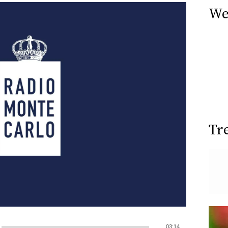
We
Tr
03:14