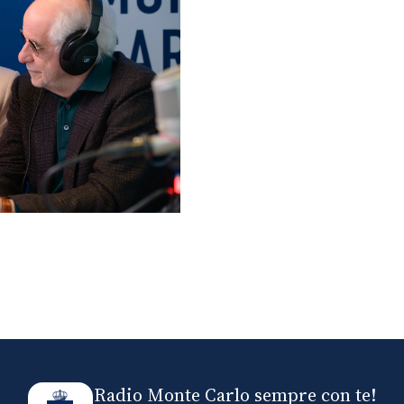
lo ospiti di Radio
elle
Radio Monte Carlo sempre con te!