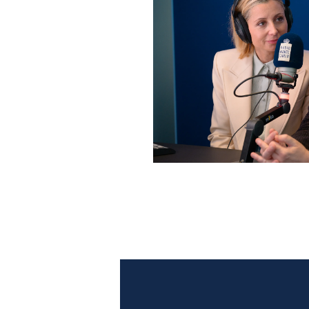
Anna Ferzetti e Toni Servil
Monte Carlo: le foto più b