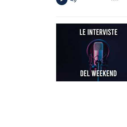
DI
MONACO
RMC
CONSIGLIA