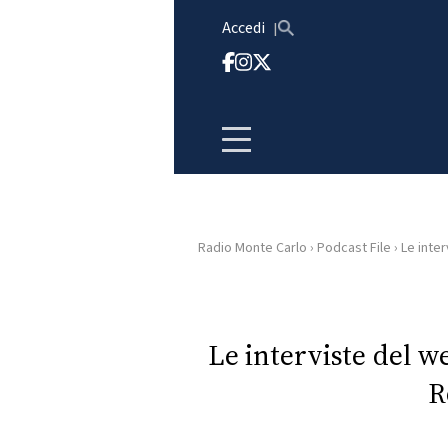
Vai al contenuto
Accedi
Radio Monte Carlo
›
Podcast File
›
Le inter
HOME
RADIO
Le interviste del w
R
WEB
RADIO