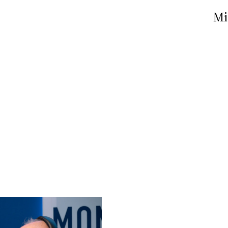
Nick The Nightfly &
Mi
Friends For Alassio