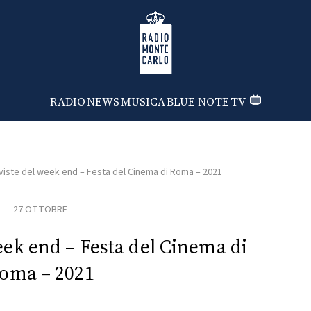
Radio Monte Carlo
RADIO
NEWS
MUSICA
BLUE NOTE
TV
viste del week end – Festa del Cinema di Roma – 2021
27 OTTOBRE
eek end – Festa del Cinema di
oma – 2021