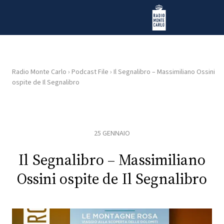
Vai al contenuto
Radio Monte Carlo
Radio Monte Carlo
›
Podcast File
›
Il Segnalibro – Massimiliano Ossini
ospite de Il Segnalibro
HOME
RADIO
25 GENNAIO
WEB
RADIO
Il Segnalibro – Massimiliano
Ossini ospite de Il Segnalibro
PLAYLIST
NEWS