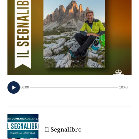
FOTO
CONCORSI
EVENTI
VIDEO
TV
00:00
10:43
PRINCIPATO
DI
MONACO
Il Segnalibro
RMC