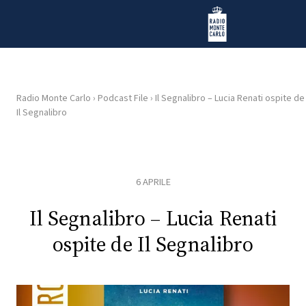
Vai al contenuto
Radio Monte Carlo
Radio Monte Carlo
›
Podcast File
›
Il Segnalibro – Lucia Renati ospite de
Il Segnalibro
HOME
RADIO
6 APRILE
WEB
RADIO
Il Segnalibro – Lucia Renati
ospite de Il Segnalibro
PLAYLIST
NEWS