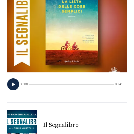
FOTO
CONCORSI
EVENTI
VIDEO
TV
00:00
09:41
PRINCIPATO
DI
MONACO
Il Segnalibro
RMC