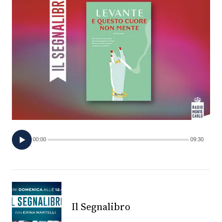
FOTO
CONCORSI
EVENTI
VIDEO
TV
00:00
09:30
PRINCIPATO
DI
MONACO
Il Segnalibro
RMC