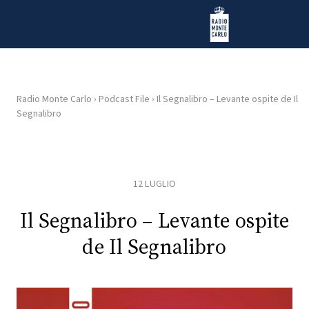
Vai al contenuto
Radio Monte Carlo
Radio Monte Carlo
›
Podcast File
›
Il Segnalibro – Levante ospite de Il
Segnalibro
HOME
RADIO
12 LUGLIO
WEB
RADIO
Il Segnalibro – Levante ospite
de Il Segnalibro
PLAYLIST
NEWS