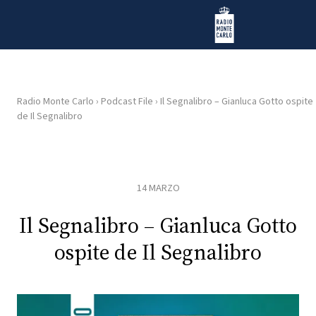
Vai al contenuto
Radio Monte Carlo
Radio Monte Carlo
›
Podcast File
›
Il Segnalibro – Gianluca Gotto ospite
de Il Segnalibro
HOME
RADIO
14 MARZO
WEB
RADIO
Il Segnalibro – Gianluca Gotto
ospite de Il Segnalibro
PLAYLIST
NEWS