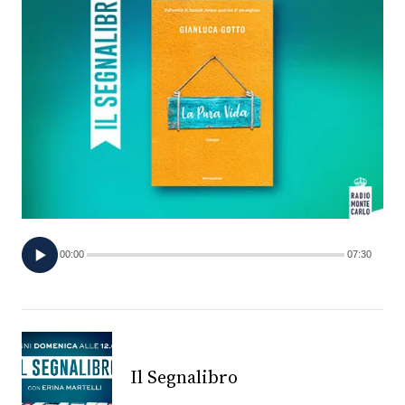
FOTO
CONCORSI
EVENTI
VIDEO
TV
00:00
07:30
PRINCIPATO
DI
MONACO
Il Segnalibro
RMC