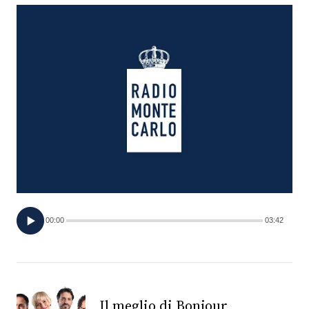
FOTO
CONCORSI
EVENTI
VIDEO
TV
00:00
03:42
PRINCIPATO
DI
MONACO
RMC
Il meglio di Bonjour