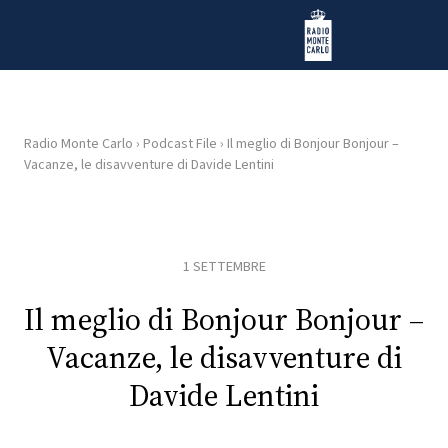
Vai al contenuto
Radio Monte Carlo
Radio Monte Carlo
›
Podcast File
›
Il meglio di Bonjour Bonjour –
Vacanze, le disavventure di Davide Lentini
HOME
RADIO
1 SETTEMBRE
WEB
RADIO
Il meglio di Bonjour Bonjour –
Vacanze, le disavventure di
PLAYLIST
Davide Lentini
NEWS