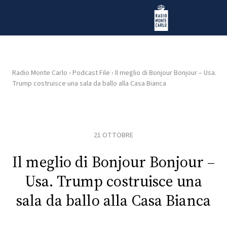
Vai al contenuto
Radio Monte Carlo
Radio Monte Carlo
›
Podcast File
›
Il meglio di Bonjour Bonjour – Usa.
Trump costruisce una sala da ballo alla Casa Bianca
HOME
RADIO
21 OTTOBRE
WEB
RADIO
Il meglio di Bonjour Bonjour –
Usa. Trump costruisce una
PLAYLIST
sala da ballo alla Casa Bianca
NEWS