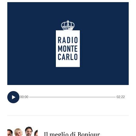
FOTO
CONCORSI
EVENTI
VIDEO
TV
00:00
02:22
PRINCIPATO
DI
MONACO
RMC
Il meglio di Bonjour