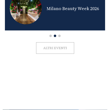
nds
Milano Beauty Week 2026
ALTRI EVENTI
FOTO