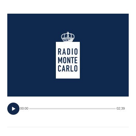
FOTO
CONCORSI
EVENTI
VIDEO
TV
PRINCIPATO
DI
00:00
02:39
MONACO
RMC