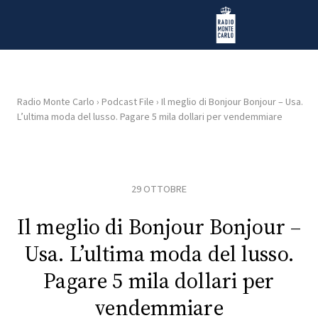
Vai al contenuto
Radio Monte Carlo
Radio Monte Carlo
›
Podcast File
›
Il meglio di Bonjour Bonjour – Usa.
L’ultima moda del lusso. Pagare 5 mila dollari per vendemmiare
HOME
RADIO
29 OTTOBRE
WEB
RADIO
Il meglio di Bonjour Bonjour –
Usa. L’ultima moda del lusso.
PLAYLIST
Pagare 5 mila dollari per
vendemmiare
NEWS