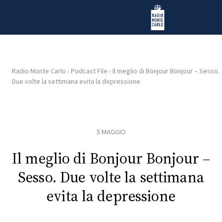
Vai al contenuto
Radio Monte Carlo
Radio Monte Carlo
›
Podcast File
›
Il meglio di Bonjour Bonjour – Sesso.
Due volte la settimana evita la depressione
HOME
RADIO
5 MAGGIO
WEB
RADIO
Il meglio di Bonjour Bonjour –
Sesso. Due volte la settimana
PLAYLIST
evita la depressione
NEWS