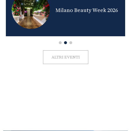
nds
Milano Beauty Week 2026
ALTRI EVENTI
FOTO