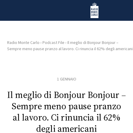
Vai al contenuto
Radio Monte Carlo
Radio Monte Carlo
›
Podcast File
›
Il meglio di Bonjour Bonjour –
Sempre meno pause pranzo al lavoro. Ci rinuncia il 62% degli americani
HOME
RADIO
1 GENNAIO
WEB
RADIO
Il meglio di Bonjour Bonjour –
Sempre meno pause pranzo
PLAYLIST
al lavoro. Ci rinuncia il 62%
degli americani
NEWS