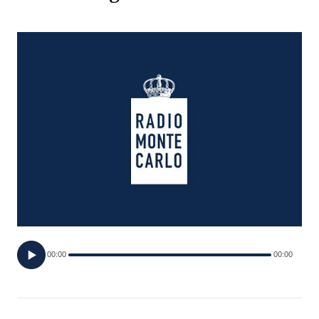
FOTO
CONCORSI
EVENTI
VIDEO
TV
PRINCIPATO
DI
00:00
00:00
MONACO
RMC