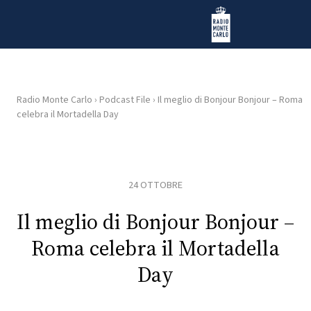
Vai al contenuto
Radio Monte Carlo
Radio Monte Carlo
›
Podcast File
›
Il meglio di Bonjour Bonjour – Roma
celebra il Mortadella Day
HOME
RADIO
24 OTTOBRE
WEB
RADIO
Il meglio di Bonjour Bonjour –
Roma celebra il Mortadella
PLAYLIST
Day
NEWS