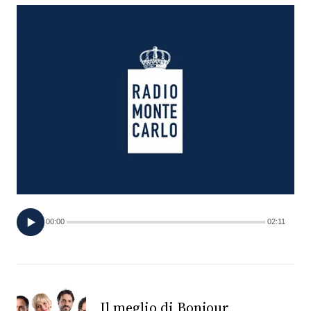
FOTO
CONCORSI
EVENTI
VIDEO
TV
00:00
02:11
PRINCIPATO
DI
MONACO
RMC
Il meglio di Bonjour