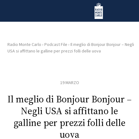
Vai al contenuto
Radio Monte Carlo
Radio Monte Carlo
›
Podcast File
›
Il meglio di Bonjour Bonjour – Negli
USA si affittano le galline per prezzi folli delle uova
HOME
RADIO
19 MARZO
WEB
RADIO
Il meglio di Bonjour Bonjour –
Negli USA si affittano le
PLAYLIST
galline per prezzi folli delle
uova
NEWS