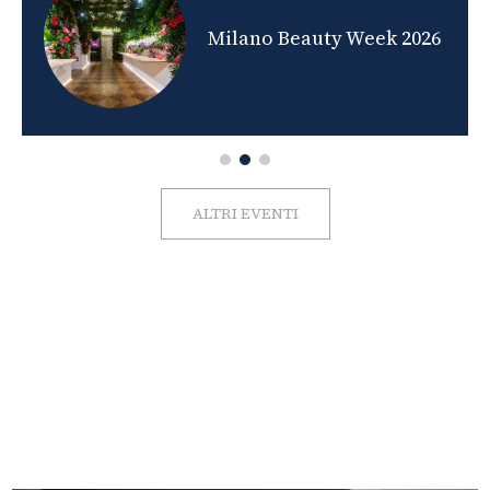
nds
Milano Beauty Week 2026
ALTRI EVENTI
FOTO