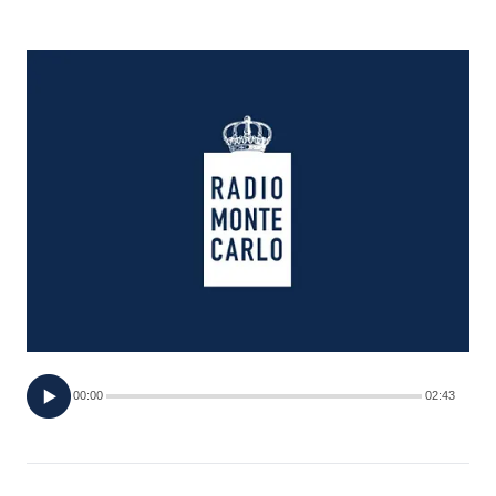
FOTO
CONCORSI
EVENTI
VIDEO
TV
PRINCIPATO
DI
00:00
02:43
MONACO
RMC