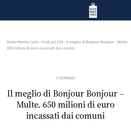
Vai al contenuto
Radio Monte Carlo
Radio Monte Carlo
›
Podcast File
›
Il meglio di Bonjour Bonjour – Multe.
650 milioni di euro incassati dai comuni
HOME
RADIO
1 GENNAIO
WEB
RADIO
Il meglio di Bonjour Bonjour –
Multe. 650 milioni di euro
PLAYLIST
incassati dai comuni
NEWS