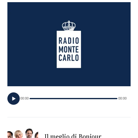
FOTO
CONCORSI
EVENTI
VIDEO
TV
00:00
00:00
PRINCIPATO
DI
MONACO
RMC
Il meglio di Bonjour