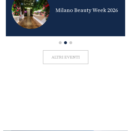
nds
Milano Beauty Week 2026
ALTRI EVENTI
FOTO