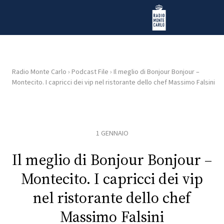
Vai al contenuto
Radio Monte Carlo
Radio Monte Carlo
›
Podcast File
›
Il meglio di Bonjour Bonjour –
Montecito. I capricci dei vip nel ristorante dello chef Massimo Falsini
HOME
RADIO
1 GENNAIO
WEB
RADIO
Il meglio di Bonjour Bonjour –
Montecito. I capricci dei vip
PLAYLIST
nel ristorante dello chef
Massimo Falsini
NEWS