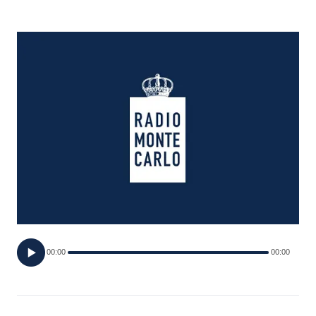
FOTO
CONCORSI
EVENTI
VIDEO
TV
PRINCIPATO
DI
00:00
00:00
MONACO
RMC