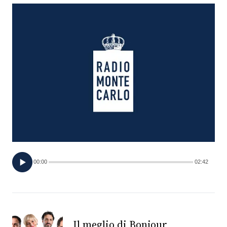
FOTO
CONCORSI
EVENTI
VIDEO
TV
00:00
02:42
PRINCIPATO
DI
MONACO
RMC
Il meglio di Bonjour