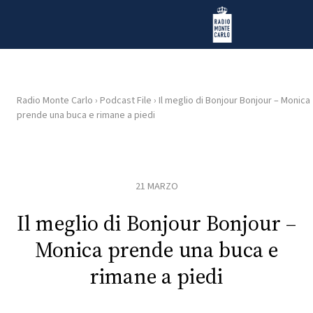
Vai al contenuto
Radio Monte Carlo
Radio Monte Carlo
›
Podcast File
›
Il meglio di Bonjour Bonjour – Monica
prende una buca e rimane a piedi
HOME
RADIO
21 MARZO
WEB
RADIO
Il meglio di Bonjour Bonjour –
Monica prende una buca e
PLAYLIST
rimane a piedi
NEWS