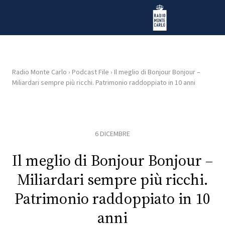
Vai al contenuto
Radio Monte Carlo
Radio Monte Carlo
›
Podcast File
›
Il meglio di Bonjour Bonjour –
Miliardari sempre più ricchi. Patrimonio raddoppiato in 10 anni
HOME
RADIO
6 DICEMBRE
WEB
RADIO
Il meglio di Bonjour Bonjour –
Miliardari sempre più ricchi.
PLAYLIST
Patrimonio raddoppiato in 10
anni
NEWS