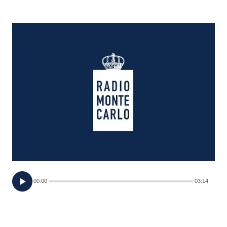
FOTO
CONCORSI
EVENTI
VIDEO
TV
PRINCIPATO
DI
00:00
03:14
MONACO
RMC