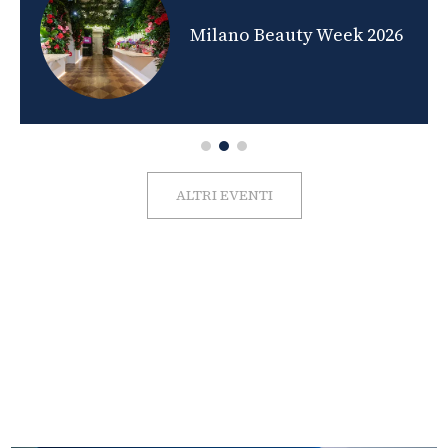
nds
Milano Beauty Week 2026
ALTRI EVENTI
FOTO