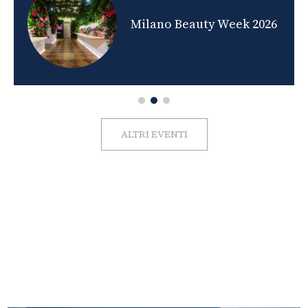
nds
Milano Beauty Week 2026
ALTRI EVENTI
FOTO