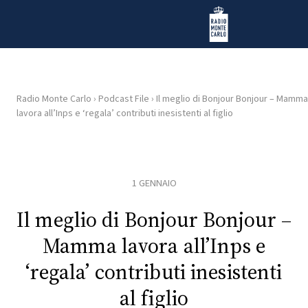
Vai al contenuto
Radio Monte Carlo
Radio Monte Carlo
›
Podcast File
›
Il meglio di Bonjour Bonjour – Mamma
lavora all’Inps e ‘regala’ contributi inesistenti al figlio
HOME
RADIO
1 GENNAIO
WEB
RADIO
Il meglio di Bonjour Bonjour –
Mamma lavora all’Inps e
PLAYLIST
‘regala’ contributi inesistenti
al figlio
NEWS