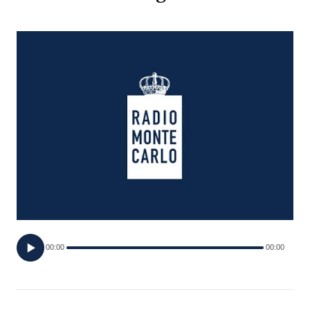
FOTO
CONCORSI
EVENTI
VIDEO
TV
PRINCIPATO
DI
00:00
00:00
MONACO
RMC