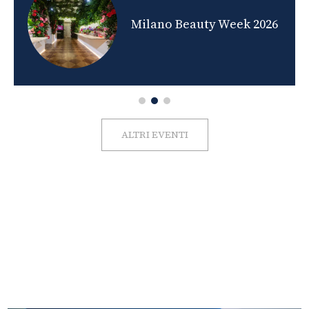
nds
Milano Beauty Week 2026
ALTRI EVENTI
FOTO