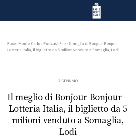
Vai al contenuto
Radio Monte Carlo
Radio Monte Carlo
›
Podcast File
›
Il meglio di Bonjour Bonjour –
Lotteria Italia, il biglietto da 5 milioni venduto a Somaglia, Lodi
HOME
RADIO
7 GENNAIO
WEB
RADIO
Il meglio di Bonjour Bonjour –
Lotteria Italia, il biglietto da 5
PLAYLIST
milioni venduto a Somaglia,
Lodi
NEWS