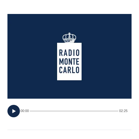
FOTO
CONCORSI
EVENTI
VIDEO
TV
PRINCIPATO
DI
00:00
02:25
MONACO
RMC