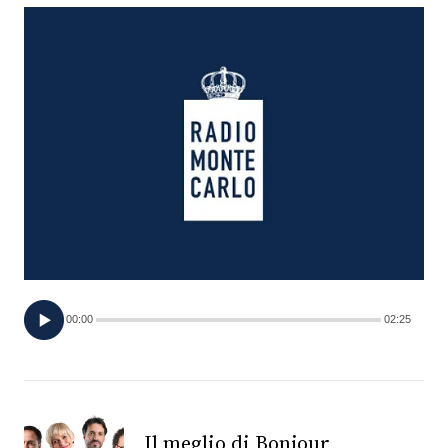
FOTO
CONCORSI
EVENTI
VIDEO
TV
00:00
02:25
PRINCIPATO
DI
MONACO
RMC
Il meglio di Bonjour