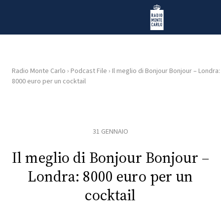
Vai al contenuto
Radio Monte Carlo
Radio Monte Carlo
›
Podcast File
›
Il meglio di Bonjour Bonjour – Londra:
8000 euro per un cocktail
HOME
RADIO
31 GENNAIO
WEB
RADIO
Il meglio di Bonjour Bonjour –
Londra: 8000 euro per un
PLAYLIST
cocktail
NEWS