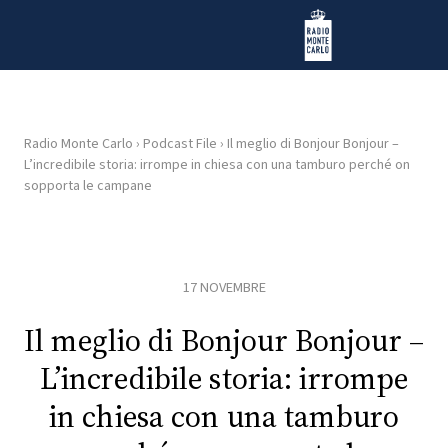
Vai al contenuto
Radio Monte Carlo
Radio Monte Carlo
›
Podcast File
›
Il meglio di Bonjour Bonjour –
L’incredibile storia: irrompe in chiesa con una tamburo perché on
HOME
sopporta le campane
RADIO
17 NOVEMBRE
WEB
RADIO
Il meglio di Bonjour Bonjour –
PLAYLIST
L’incredibile storia: irrompe
in chiesa con una tamburo
NEWS