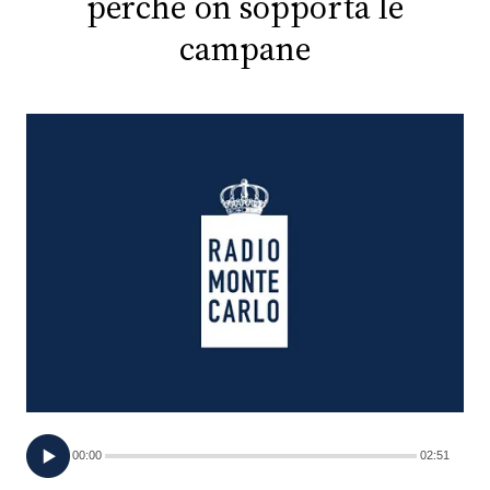
perché on sopporta le
campane
FOTO
CONCORSI
EVENTI
VIDEO
TV
PRINCIPATO
DI
MONACO
00:00
02:51
RMC