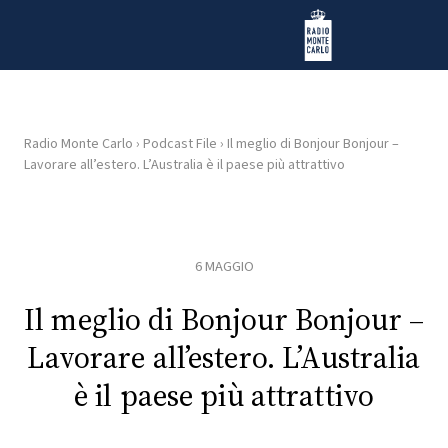
Vai al contenuto
Radio Monte Carlo
Radio Monte Carlo
›
Podcast File
›
Il meglio di Bonjour Bonjour –
Lavorare all’estero. L’Australia è il paese più attrattivo
HOME
RADIO
6 MAGGIO
WEB
RADIO
Il meglio di Bonjour Bonjour –
Lavorare all’estero. L’Australia
PLAYLIST
è il paese più attrattivo
NEWS