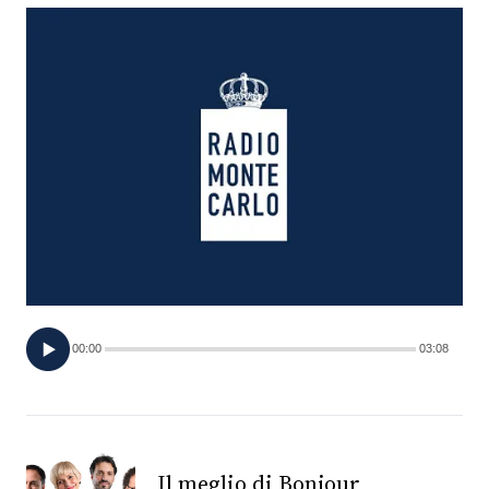
FOTO
CONCORSI
EVENTI
VIDEO
TV
00:00
03:08
PRINCIPATO
DI
MONACO
RMC
Il meglio di Bonjour