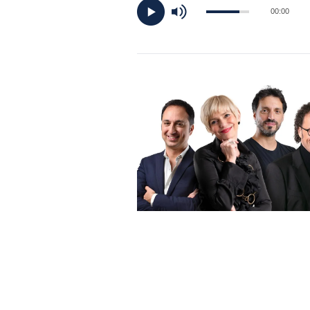
DI
00:00
MONACO
RMC
CONSIGLIA