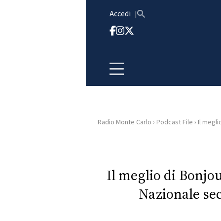
Vai al contenuto
Accedi
Radio Monte Carlo
›
Podcast File
›
Il megli
HOME
RADIO
Il meglio di Bonjou
Nazionale se
WEB
RADIO