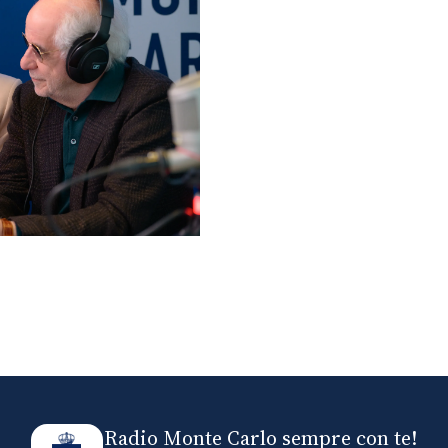
lo ospiti di Radio
elle
Radio Monte Carlo sempre con te!