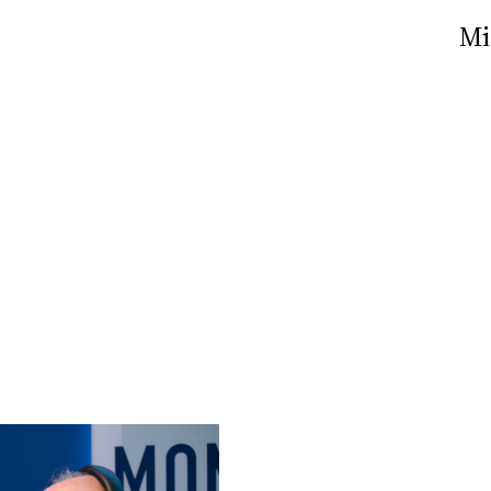
Nick The Nightfly &
Mi
Friends For Alassio