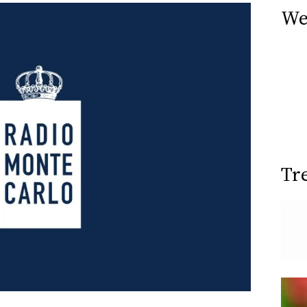
We
Tr