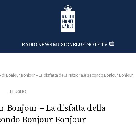
Radio Monte Carlo
RADIO
NEWS
MUSICA
BLUE NOTE
TV
o di Bonjour Bonjour – La disfatta della Nazionale secondo Bonjour Bonjour
1 LUGLIO
r Bonjour – La disfatta della
condo Bonjour Bonjour