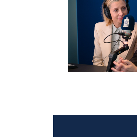
Anna Ferzetti e Toni Servil
Monte Carlo: le foto più b