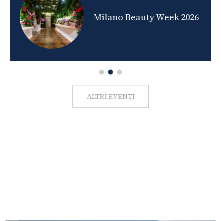
nds
Milano Beauty Week 2026
ALTRI EVENTI
FOTO