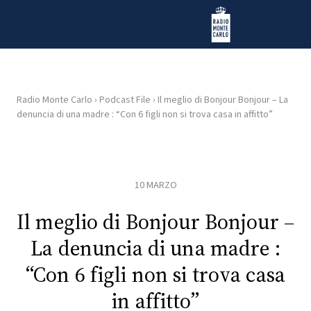
Vai al contenuto
Radio Monte Carlo
Radio Monte Carlo
›
Podcast File
›
Il meglio di Bonjour Bonjour – La
denuncia di una madre : “Con 6 figli non si trova casa in affitto”
HOME
RADIO
10 MARZO
WEB
RADIO
Il meglio di Bonjour Bonjour –
La denuncia di una madre :
PLAYLIST
“Con 6 figli non si trova casa
in affitto”
NEWS