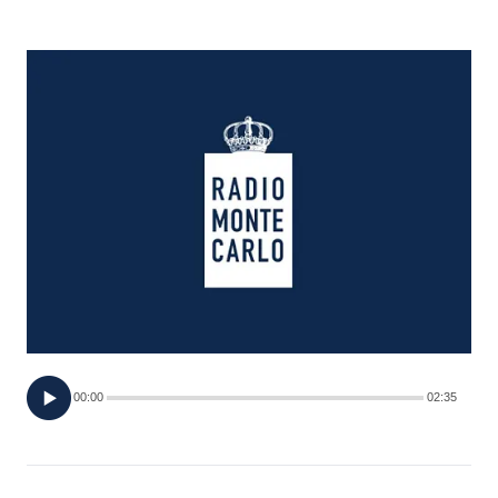
FOTO
CONCORSI
EVENTI
VIDEO
TV
PRINCIPATO
DI
00:00
02:35
MONACO
RMC