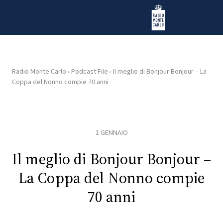
Vai al contenuto
Radio Monte Carlo
Radio Monte Carlo
›
Podcast File
›
Il meglio di Bonjour Bonjour – La
Coppa del Nonno compie 70 anni
HOME
RADIO
1 GENNAIO
WEB
RADIO
Il meglio di Bonjour Bonjour –
La Coppa del Nonno compie
PLAYLIST
70 anni
NEWS