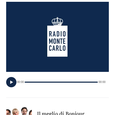
FOTO
CONCORSI
EVENTI
VIDEO
TV
00:00
00:00
PRINCIPATO
DI
MONACO
RMC
Il meglio di Bonjour