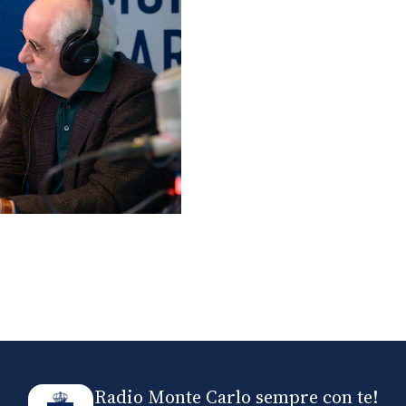
lo ospiti di Radio
elle
Radio Monte Carlo sempre con te!