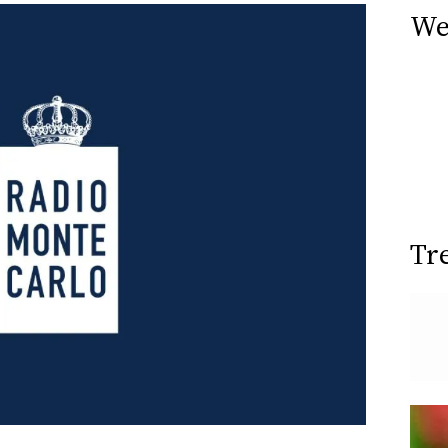
We
Tr