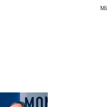
Nick The Nightfly &
Mi
Friends For Alassio