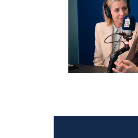
Anna Ferzetti e Toni Servil
Monte Carlo: le foto più b