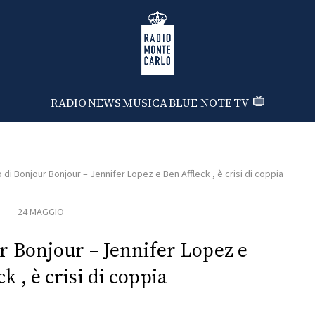
Radio Monte Carlo
RADIO
NEWS
MUSICA
BLUE NOTE
TV
o di Bonjour Bonjour – Jennifer Lopez e Ben Affleck , è crisi di coppia
24 MAGGIO
ur Bonjour – Jennifer Lopez e
k , è crisi di coppia