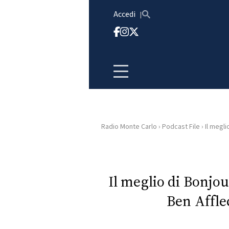
Vai al contenuto
Accedi
Radio Monte Carlo
›
Podcast File
›
Il megli
HOME
RADIO
Il meglio di Bonjo
Ben Afflec
WEB
RADIO