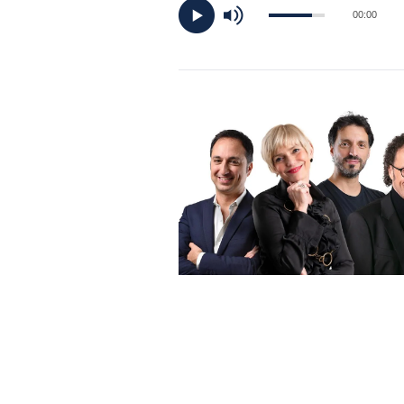
DI
00:00
MONACO
RMC
CONSIGLIA