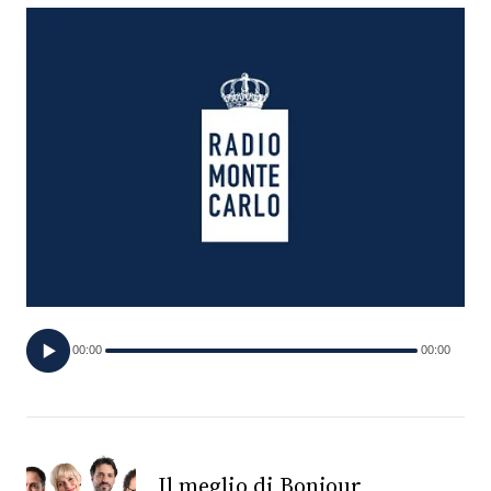
FOTO
CONCORSI
EVENTI
VIDEO
TV
00:00
00:00
PRINCIPATO
DI
MONACO
RMC
Il meglio di Bonjour