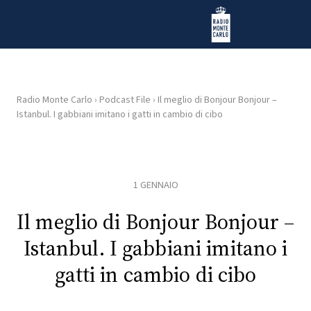
Vai al contenuto
Radio Monte Carlo
Radio Monte Carlo
›
Podcast File
›
Il meglio di Bonjour Bonjour –
Istanbul. I gabbiani imitano i gatti in cambio di cibo
HOME
RADIO
1 GENNAIO
WEB
RADIO
Il meglio di Bonjour Bonjour –
Istanbul. I gabbiani imitano i
PLAYLIST
gatti in cambio di cibo
NEWS