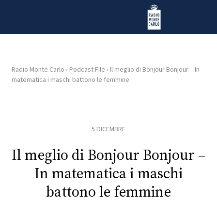
Vai al contenuto
Radio Monte Carlo
Radio Monte Carlo
›
Podcast File
›
Il meglio di Bonjour Bonjour – In
matematica i maschi battono le femmine
HOME
RADIO
5 DICEMBRE
WEB
RADIO
Il meglio di Bonjour Bonjour –
In matematica i maschi
PLAYLIST
battono le femmine
NEWS