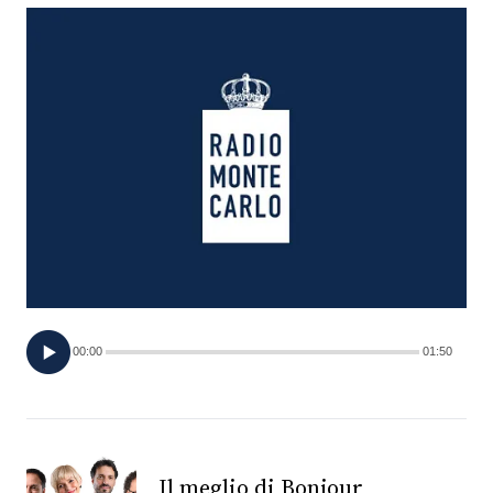
FOTO
CONCORSI
EVENTI
VIDEO
TV
00:00
01:50
PRINCIPATO
DI
MONACO
RMC
Il meglio di Bonjour